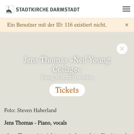
×
Warnung
Ein Benutzer mit der ID: 116 existiert nicht.
Jens Thomas »Neil Young
Collage«
Freitag, 24.02.2023 | 19:30 Uhr
Tickets
Foto: Steven Haberland
Jens Thomas - Piano, vocals