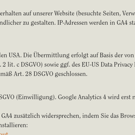
halten auf unserer Website (besuchte Seiten, Verwe
undlicher zu gestalten. IP-Adressen werden in GA4 s
n den USA. Die Übermittlung erfolgt auf Basis der
s. 2 lit. c DSGVO) sowie ggf. des EU-US Data Priva
gemäß Art. 28 DSGVO geschlossen.
a DSGVO (Einwilligung). Google Analytics 4 wird er
GA4 zusätzlich widersprechen, indem Sie das Brow
stallieren:
out