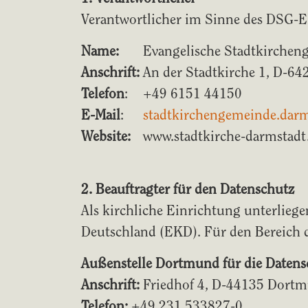
Verantwortlicher im Sinne des DSG-
Name:
Evangelische Stadtkirchen
Anschrift:
An der Stadtkirche 1, D-64
Telefon
:
+49 6151 44150
E-Mail
:
stadtkirchengemeinde.darm
Website:
www.stadtkirche-darmstadt
2. Beauftragter für den Datenschutz
Als kirchliche Einrichtung unterliege
Deutschland (EKD). Für den Bereich d
Außenstelle Dortmund für die Datens
Anschrift:
Friedhof 4, D-44135 Dort
Telefon:
+49 231 533827-0