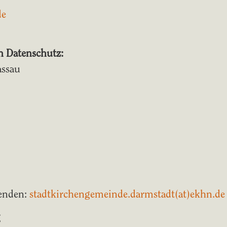
de
en Datenschutz:
assau
wenden:
stadtkirchengemeinde.darmstadt(at)ekhn.de
g