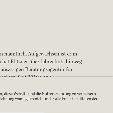
ehrenamtlich. Aufgewachsen ist er in
h hat Pfitzner über Jahrzehnte hinweg
 ansässigen Beratungsagentur für
bringt. Seit 2010 war er
ennt „seinen“ Verein von der Basis bis
en, diese Website und die Nutzererfahrung zu verbessern
Ablehnung womöglich nicht mehr alle Funktionalitäten der
s Posaunenwerkes der EKHN des
us dem gesamten Gebiet der Propstei