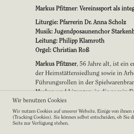
Markus Pfitzner
:
Vereinssport als inte
Liturgie: Pfarrerin Dr. Anna Scholz
Musik: Jugendposaunenchor Starken
Leitung: Philipp Klamroth
Orgel: Christian Roß
Markus Pfitzner
, 56 Jahre alt, ist ei
der Heimstättensiedlung sowie in Arhei
Führungsrollen in der Spielwarenbran
Marken und Lizenzen, in die er sein F
Wir benutzen Cookies
Vizepräsident des Präsidiums des SV 98
zur Führungsebene.
Wir nutzen Cookies auf unserer Website. Einige von ihnen s
(Tracking Cookies). Sie können selbst entscheiden, ob Sie 
Seite zur Verfügung stehen.
Der
Jugendposaunenchor Starkenbur
Bezirkes Starkenburg. Die ca. 12 ju