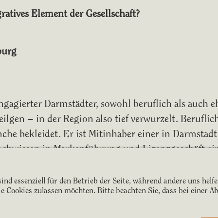
gratives Element der Gesellschaft?
burg
n engagierter Darmstädter, sowohl beruflich als auch 
lgen – in der Region also tief verwurzelt. Beruflic
che bekleidet. Er ist Mitinhaber einer in Darmstadt
achwissen in Markenführung und Lizenzgeschäft ein
, seit Oktober 2025 ist er Präsident des SV 98. Er k
ind essenziell für den Betrieb der Seite, während andere uns helf
die Cookies zulassen möchten. Bitte beachten Sie, dass bei einer 
g
, kurz "JUPS", ist das Jugendauswahlensemble de
ngen Musiker im Alter zwischen 15 und 25 kommen a