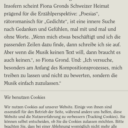
Insofern scheint Fiona Gronds Schweizer Heimat
prägend für die Erzählperspektive: „Poesias“,
rätoromanisch für „Gedichte“, ist eine innere Suche
nach Gedanken und Gefühlen, mal mit und mal und
ohne Worte. „Wenn mich etwas beschäftigt und ich die
passenden Zeilen dazu finde, dann schreibe ich sie auf.
Aber wenn die Musik keinen Text will, dann braucht es
auch keinen.“, so Fiona Grond. Und: „Ich versuche,
besonders am Anfang des Kompositionsprozesses, mich
treiben zu lassen und nicht zu bewerten, sondern die
Musik einfach zuzulassen.“
Wir benutzen Cookies
15 EUR + VVK-Gebühr.
Wir nutzen Cookies auf unserer Website. Einige von ihnen sind
Schüler*innen/Studierende: 7,50 EUR + VVK-Gebühr;
essenziell für den Betrieb der Seite, während andere uns helfen, diese
AK: 20/10 EUR
Website und die Nutzererfahrung zu verbessern (Tracking Cookies). Sie
können selbst entscheiden, ob Sie die Cookies zulassen möchten. Bitte
beachten Sie, dass bei einer Ablehnung womöglich nicht mehr alle